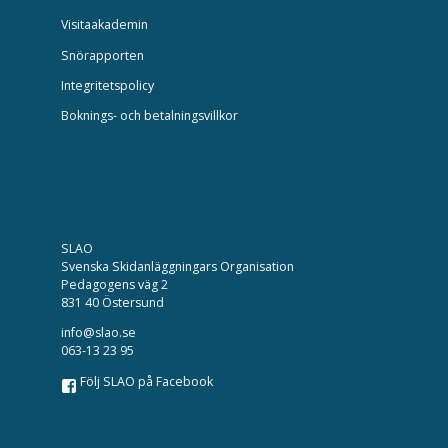
Visitaakademin
Snörapporten
Integritetspolicy
Boknings- och betalningsvillkor
SLAO
Svenska Skidanläggningars Organisation
Pedagogens väg 2
831 40 Östersund
info@slao.se
063-13 23 95
Följ SLAO på Facebook