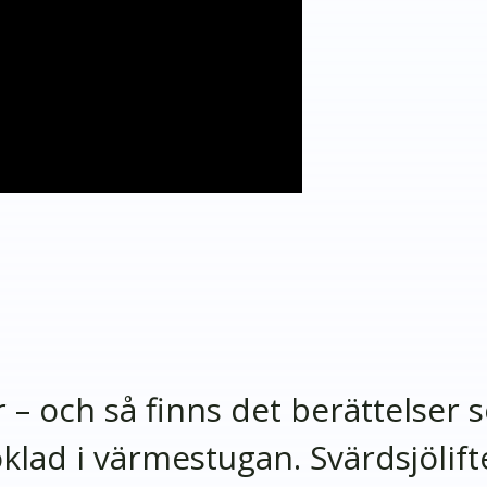
r – och så finns det berättelser
lad i värmestugan. Svärdsjölift