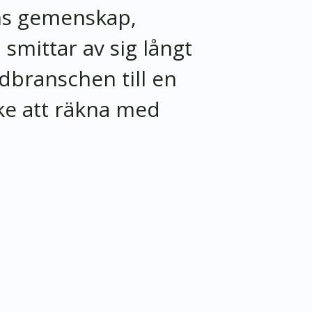
ns gemenskap,
smittar av sig långt
idbranschen till en
e att räkna med