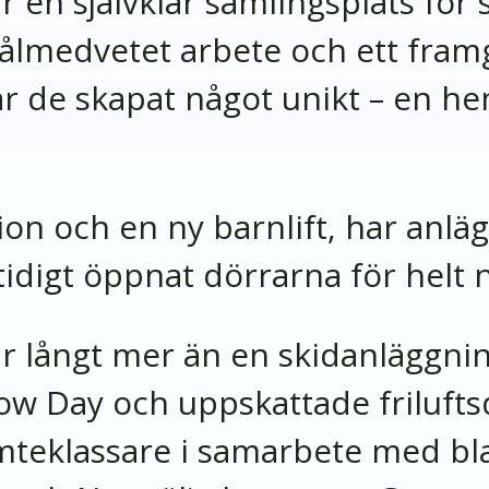
en självklar samlingsplats för s
ålmedvetet arbete och ett fram
r de skapat något unikt – en h
n och en ny barnlift, har anläg
tidigt öppnat dörrarna för helt
 långt mer än en skidanläggnin
ow Day och uppskattade frilufts
teklassare i samarbete med bl