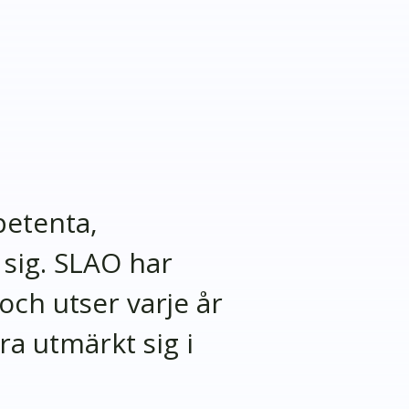
petenta,
 sig. SLAO har
ch utser varje år
a utmärkt sig i