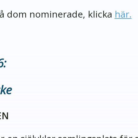
 på dom nominerade, klicka
här.
6:
ke
EN