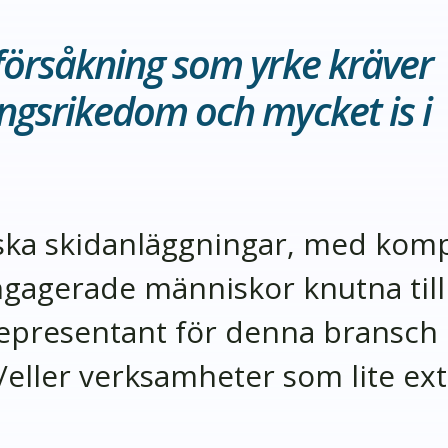
tförsåkning som yrke kräver
ngsrikedom och mycket is i
iska skidanläggningar, med kom
ngagerade människor knutna till
epresentant för denna bransch o
eller verksamheter som lite extr