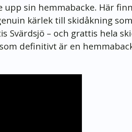
e upp sin hemmabacke. Här fin
nuin kärlek till skidåkning som 
tis Svärdsjö – och grattis hela sk
om definitivt är en hemmaback