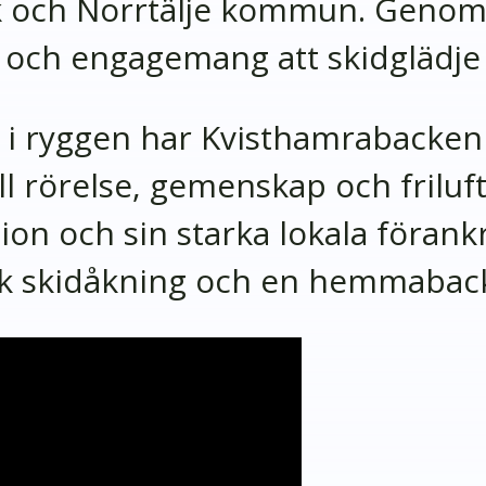
 och Norrtälje kommun. Genom s
och engagemang att skidglädje 
i ryggen har Kvisthamrabacken 
l rörelse, gemenskap och frilufts
ion och sin starka lokala förankr
k skidåkning och en hemmaback