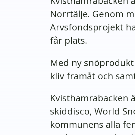
Kvisthamrabacken är 
Norrtälje. Genom m
Arvsfondsprojekt ha
får plats.
Med ny snöproduktio
kliv framåt och sam
Kvisthamrabacken är
skiddisco, World Sn
kommunens alla fem