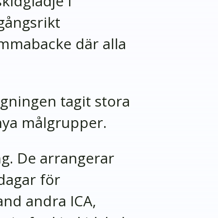
kidglädje i
gångsrikt
emmabacke där alla
gningen tagit stora
 nya målgrupper.
g. De arrangerar
dagar för
and andra ICA,