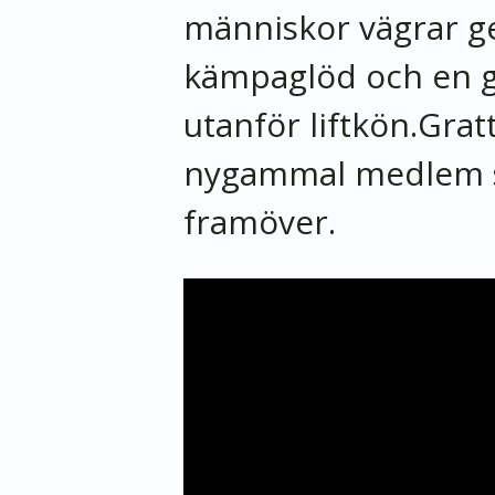
människor vägrar g
kämpaglöd och en ge
utanför liftkön.Grat
nygammal medlem s
framöver.