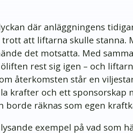
lyckan där anläggningens tidigar
ott att liftarna skulle stanna.
nde det motsatta. Med samma 
öliften rest sig igen – och liftar
kom återkomsten står en viljesta
la krafter och ett sponsorskap
an borde räknas som egen kraftkä
tt lysande exempel på vad som h