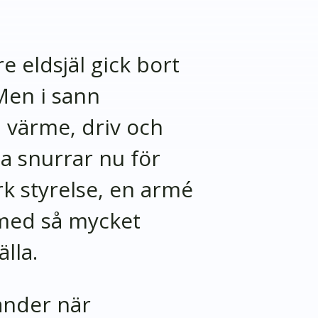
e eldsjäl gick bort
 Men i sann
värme, driv och
na snurrar nu för
rk styrelse, en armé
 med så mycket
lla.
änder när