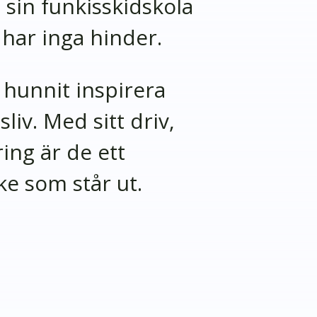
in funkisskidskola
har inga hinder.
hunnit inspirera
liv. Med sitt driv,
ing är de ett
e som står ut.