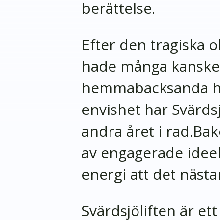
berättelse.
Efter den tragiska o
hade många kanske tr
hemmabacksanda hä
envishet har Svärdsj
andra året i rad.Ba
av engagerade ideel
energi att det näst
Svärdsjöliften är e