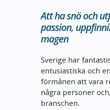
Att ha snö och u
passion, uppfinni
magen
Sverige har fantast
entusiastiska och e
förmånen att vara r
några personer och/
branschen.