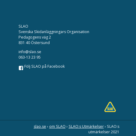
SLAO
Svenska Skidanläggningars Organisation
Pedagogens väg 2
831 40 Östersund
info@slao.se
063-13 23 95
Följ SLAO på Facebook
slao.se
›
om SLAO
›
SLAO:s Utmärkelser
›
SLAO:s
utmärkelser 2021