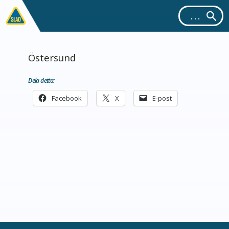
Östersund
Dela detta:
Facebook
X
E-post