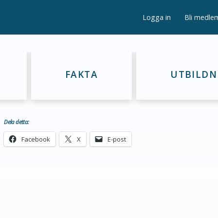
Logga in
Bli medle
FAKTA
UTBILDN
Dela detta:
Facebook
X
E-post