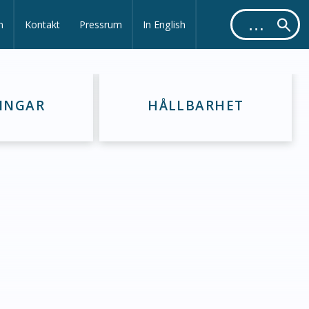
m
Kontakt
Pressrum
In English
INGAR
HÅLLBARHET