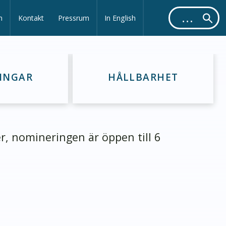
m
Kontakt
Pressrum
In English
INGAR
HÅLLBARHET
r, nomineringen är öppen till 6