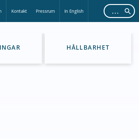
m
Kontakt
Pressrum
In English
INGAR
HÅLLBARHET