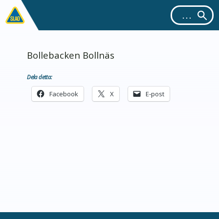
Bollebacken Bollnäs
Dela detta:
Facebook
X
E-post