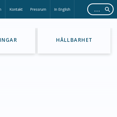
m
Kontakt
Pressrum
In English
INGAR
HÅLLBARHET