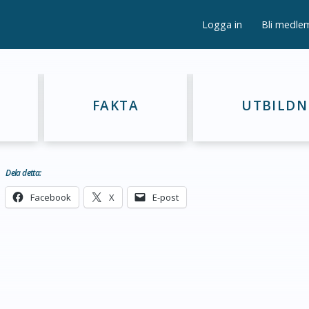
Logga in
Bli medle
FAKTA
UTBILDN
Dela detta:
Facebook
X
E-post