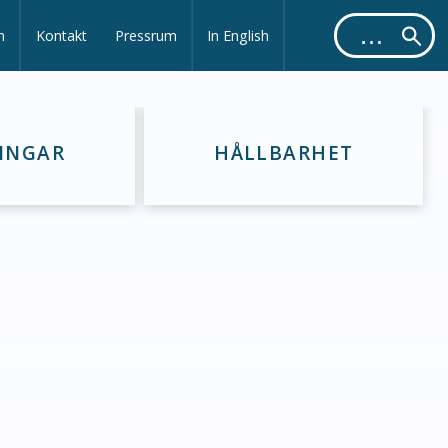
m
Kontakt
Pressrum
In English
INGAR
HÅLLBARHET