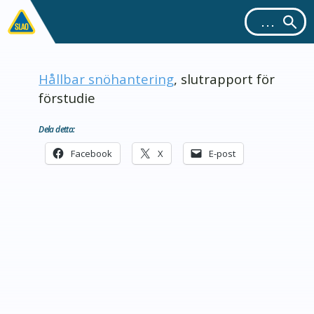
Hållbar snöhantering
, slutrapport för
förstudie
Dela detta:
Facebook
X
E-post