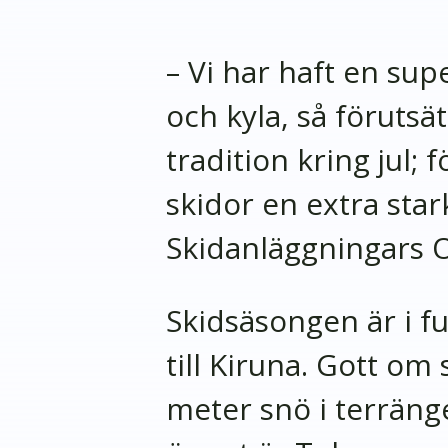
– Vi har haft en sup
och kyla, så föruts
tradition kring jul;
skidor en extra star
Skidanläggningars O
Skidsäsongen är i f
till Kiruna. Gott om
meter snö i terräng