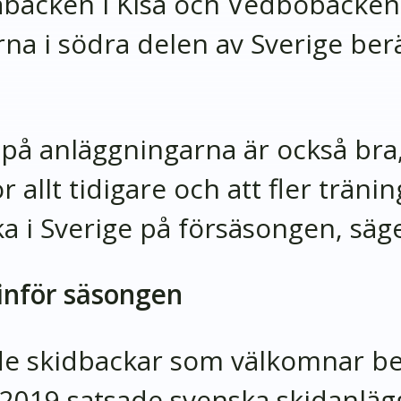
backen i Kisa och Vedbobacken 
rna i södra delen av Sverige b
på anläggningarna är också bra, 
 allt tidigare och att fler trän
ka i Sverige på försäsongen, säge
 inför säsongen
ade skidbackar som välkomnar b
/2019 satsade svenska skidanlä