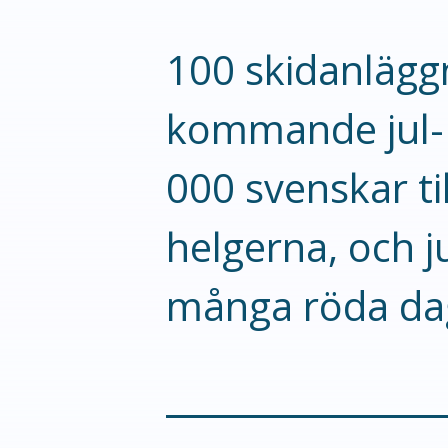
100 skidanläggn
kommande jul- 
000 svenskar ti
helgerna, och j
många röda da