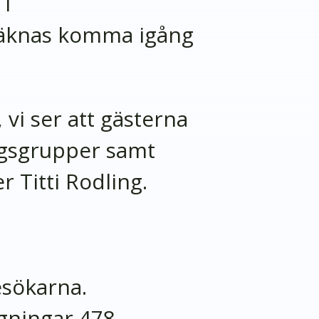
i
eräknas komma igång
vi ser att gästerna
ingsgrupper samt
r Titti Rodling.
esökarna.
ggningar 478