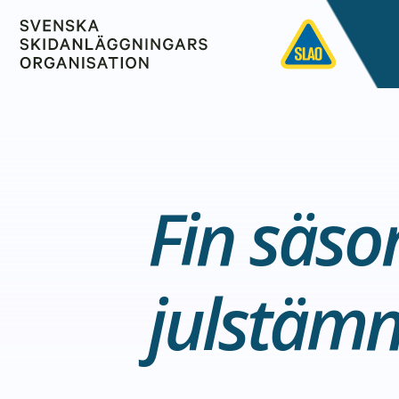
Fin säso
julstämn