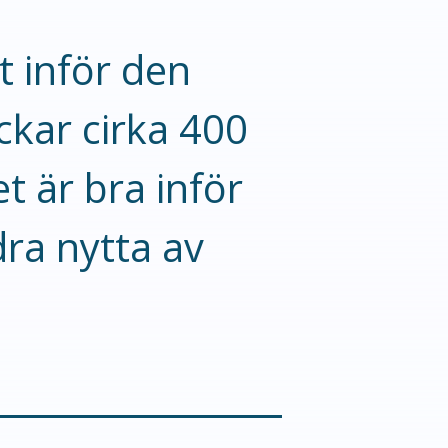
t inför den
kar cirka 400
t är bra inför
dra nytta av