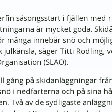
erfin säsongsstart i fjällen med 
ättningarna är mycket goda. Skid
 för många innebär snö och möjli
k julkänsla, säger Titti Rodling, 
rganisation (SLAO).
ull gång på skidanläggningar fr
 snö i nedfarterna och på sina h
en. Två av de sydligaste anlägg