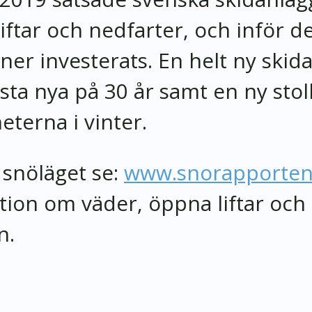
liftar och nedfarter, och inför 
oner investerats. En helt ny skid
ta nya på 30 år samt en ny stolli
eterna i vinter.
snöläget se:
www.snorapporten
tion om väder, öppna liftar och
n.