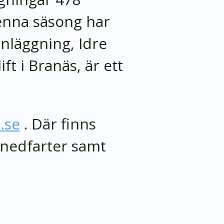
denna säsong har
anläggning, Idre
ft i Branäs, är ett
.se
. Där finns
 nedfarter samt