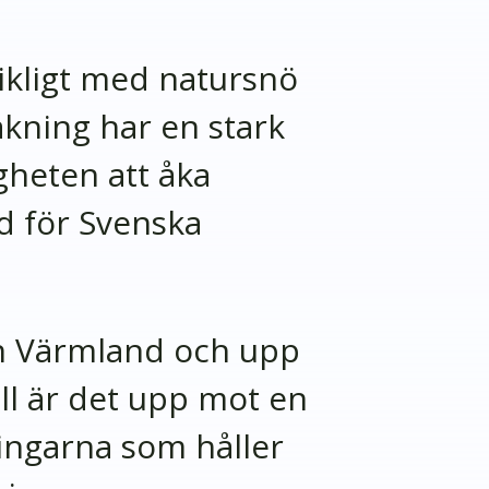
rikligt med natursnö
åkning har en stark
gheten att åka
vd för Svenska
ån Värmland och upp
åll är det upp mot en
ningarna som håller