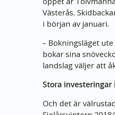
öppet är Tolvmanna
Västerås. Skidbacka
i början av januari.
– Bokningsläget ute 
bokar sina snöveckor
landslag väljer att å
Stora investeringar
Och det är välrust
Fjolårsvintern 2018