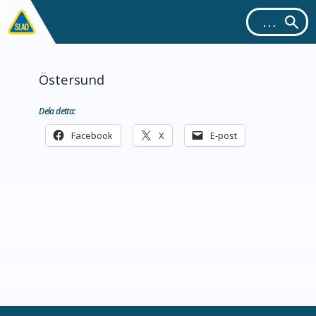
Östersund
Dela detta:
Facebook
X
E-post