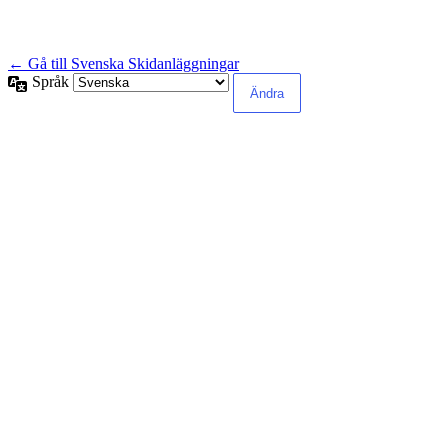
← Gå till Svenska Skidanläggningar
Språk