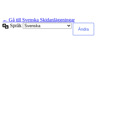
← Gå till Svenska Skidanläggningar
Språk