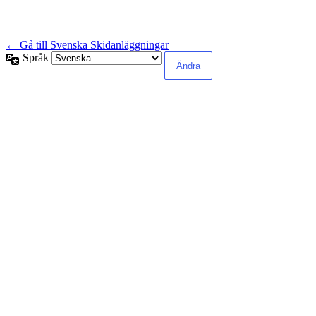
← Gå till Svenska Skidanläggningar
Språk